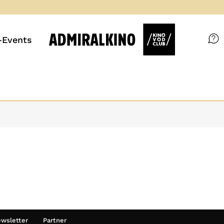
Events
Filme
Magazin
Kuratierungen
VOD-Events
So geht’s
Filmpakete
wsletter
Partner