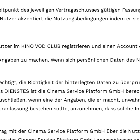
Gutscheine
itpunkt des jeweiligen Vertragsschlusses gültigen Fassu
& Filmpässe
 Nutzer akzeptiert die Nutzungsbedingungen indem er sic
Account
Suche
tzer im KINO VOD CLUB registrieren und einen Account e
ge Angaben zu machen. Wenn sich persönlichen Daten des 
echtigt, die Richtigkeit der hinterlegten Daten zu überp
es DIENSTES ist die Cinema Service Platform GmbH berec
schließen, wenn eine der Angaben, die er macht, unwahr,
eranlassung bestehen sollte, anzunehmen, dass solche I
rtrag mit der Cinema Service Platform GmbH über die Nutz
kinos der Cinema Service Platform GmbH abgeschlossen w