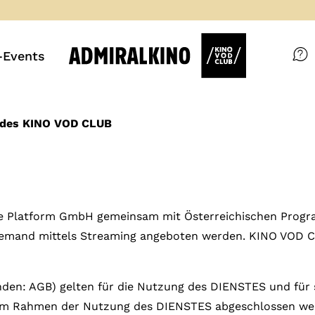
Events
Filme
Magazin
g des KINO VOD CLUB
Kuratierungen
VOD-Events
ice Platform GmbH gemeinsam mit Österreichischen Progr
emand mittels Streaming angeboten werden. KINO VOD C
So geht’s
Filmpakete
den: AGB) gelten für die Nutzung des DIENSTES und für 
im Rahmen der Nutzung des DIENSTES abgeschlossen we