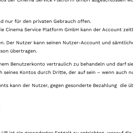
nd nur für den privaten Gebrauch offen.
die Cinema Service Platform GmbH kann der Account zeitl
eren. Der Nutzer kann seinen Nutzer-Account und sämtlic
rson übertragen.
inem Benutzerkonto vertraulich zu behandeln und darf sie
seines Kontos durch Dritte, der auf sein – wenn auch nu
ounts kann der Nutzer, gegen gesonderte Bezahlung die ü
d
B ist ein gesondertes Entgelt zu entrichten, worauf die