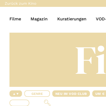
Zurück zum Kino
Filme
Magazin
Kuratierungen
VOD-
F
▲▼
GENRE
NEU IM VOD CLUB
UM € 