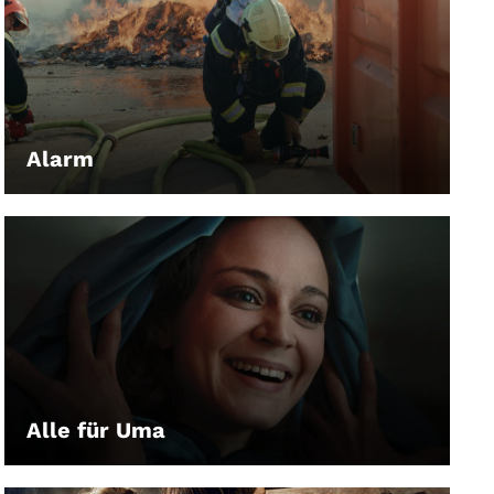
Alarm
LEIHEN
Alle für Uma
LEIHEN