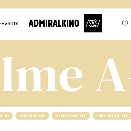
Events
Filme
ilme A
Magazin
Kuratierungen
VOD-Events
So geht’s
3,90
KOSTENLOS
DEUTSCHE UT
ENGLISCHE UT
Filmpakete