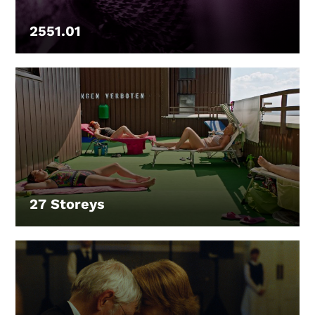
2551.01
LEIHEN
27 Storeys
LEIHEN