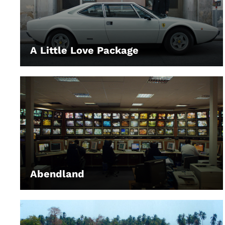
A Little Love Package
LEIHEN
Abendland
LEIHEN