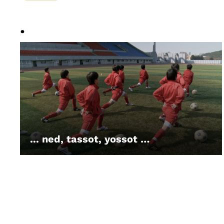
.
... ned, tassot, yossot …
LEIHEN