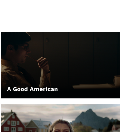
A Good American
LEIHEN