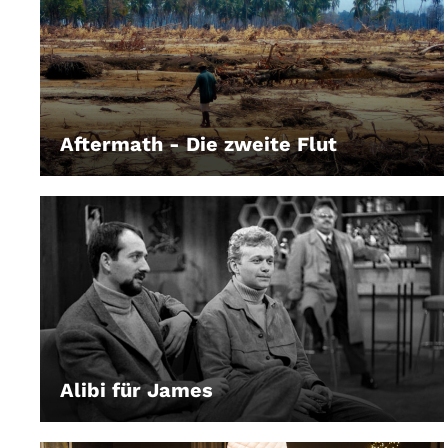
Aftermath - Die zweite Flut
LEIHEN
Alibi für James
LEIHEN