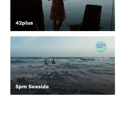
42plus
LEIHEN
5pm Seaside
LEIHEN