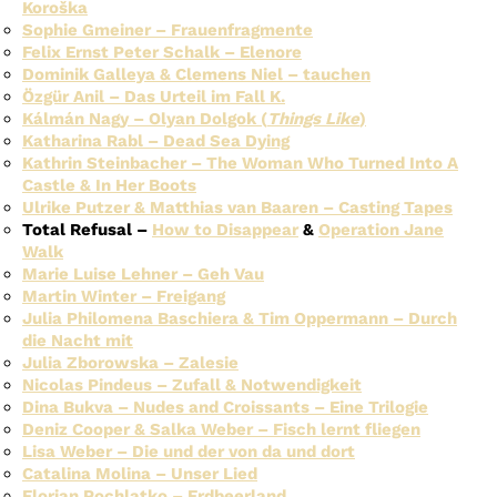
Koroška
Sophie Gmeiner – Frauenfragmente
Felix Ernst Peter Schalk – Elenore
Dominik Galleya & Clemens Niel – tauchen
Özgür Anil – Das Urteil im Fall K.
Kálmán Nagy – Olyan Dolgok (
Things Like
)
Katharina Rabl – Dead Sea Dying
Kathrin Steinbacher – The Woman Who Turned Into A
Castle & In Her Boots
Ulrike Putzer & Matthias van Baaren – Casting Tapes
Total Refusal –
How to Disappear
&
Operation Jane
Walk
Marie Luise Lehner – Geh Vau
Martin Winter – Freigang
Julia Philomena Baschiera & Tim Oppermann – Durch
die Nacht mit
Julia Zborowska – Zalesie
Nicolas Pindeus – Zufall & Notwendigkeit
Dina Bukva – Nudes and Croissants – Eine Trilogie
Deniz Cooper & Salka Weber – Fisch lernt fliegen
Lisa Weber – Die und der von da und dort
Catalina Molina – Unser Lied
Florian Pochlatko – Erdbeerland