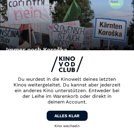
Immer noch Koroška
Du wurdest in die Kinowelt deines letzten
Kinos weitergeleitet. Du kannst aber jederzeit
ein anderes Kino unterstützen. Entweder bei
der Leihe im Warenkorb oder direkt in
deinem Account.
FRAUENFRAGMENTE: Galila &
ALLES KLAR
FRAUENFRAGMENTE: Gini und Resi
Kino wechseln
Zurück zum Kino