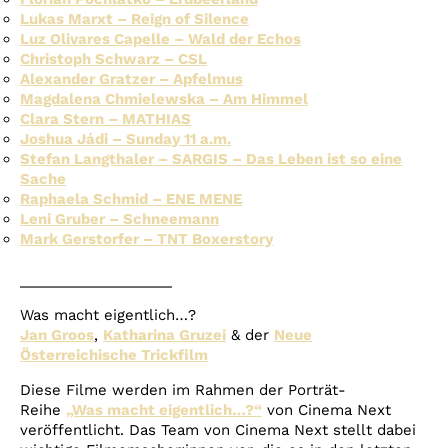
Lukas Marxt – Reign of Silence
Luz Olivares Capelle – Wald der Echos
Christoph Schwarz – CSL
Alexander Gratzer – Apfelmus
Magdalena Chmielewska – Am Himmel
Clara Stern – MATHIAS
Joshua Jádi – Sunday 11 a.m.
Stefan Langthaler – SARGIS – Das Leben ist so eine
Sache
Raphaela Schmid – ENE MENE
Leni Gruber – Schneemann
Mark Gerstorfer – TNT Boxerstory
___________________
Was macht eigentlich…?
Jan Groos
,
Katharina Gruzei
& der
Neue
Österreichische Trickfilm
Diese Filme werden im Rahmen der Porträt-
Reihe
„Was macht eigentlich…?“
von Cinema Next
veröffentlicht. Das Team von Cinema Next stellt dabei