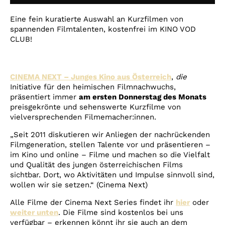
Account
Eine fein kuratierte Auswahl an Kurzfilmen von
Suche
spannenden Filmtalenten, kostenfrei im KINO VOD
CLUB!
CINEMA NEXT – Junges Kino aus Österreich
,
die
Initiative für den heimischen Filmnachwuchs,
präsentiert immer
am ersten Donnerstag des Monats
preisgekrönte und sehenswerte Kurzfilme von
vielversprechenden Filmemacher:innen.
„Seit 2011 diskutieren wir Anliegen der nachrückenden
Filmgeneration, stellen Talente vor und präsentieren –
im Kino und online – Filme und machen so die Vielfalt
und Qualität des jungen österreichischen Films
sichtbar. Dort, wo Aktivitäten und Impulse sinnvoll sind,
wollen wir sie setzen.“ (Cinema Next)
Alle Filme der Cinema Next Series findet ihr
hier
oder
weiter unten
.
Die Filme sind kostenlos bei uns
verfügbar – erkennen könnt ihr sie auch an dem