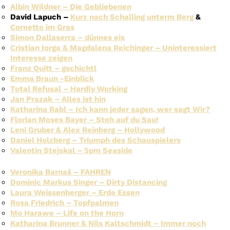
Albin Wildner – Die Gebliebenen
David Lapuch –
Kurz nach Schalling unterm Berg
&
Cornetto im Gras
Simon Dallaserra – dünnes eis
Cristian Iorga & Magdalena Reichinger – Uninteressiert
Interesse zeigen
Franz Quitt – gschichtl
Emma Braun -Einblick
Total Refusal – Hardly Working
Jan Prazak – Alles ist hin
Katharina Rabl – Ich kann jeder sagen, wer sagt Wir?
Florian Moses Bayer – Steh auf du Sau!
Leni Gruber & Alex Reinberg – Hollywood
Daniel Holzberg – Triumph des Schauspielers
Valentin Stejskal – 5pm Seaside
Veronika Barnaš – FAHREN
Dominic Markus Singer – Dirty Distancing
Laura Weissenberger – Erde Essen
Rosa Friedrich – Topfpalmen
Mo Harawe – Life on the Horn
Katharina Brunner & Nils Kaltschmidt – Immer noch