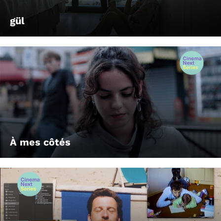
gül
À mes côtés