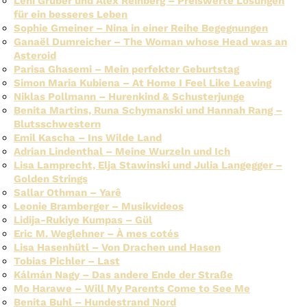
Leni Gruber und Alex Reinberg – Preiswerte Lösungen
für ein besseres Leben
Sophie Gmeiner – Nina in einer Reihe Begegnungen
Ganaël Dumreicher – The Woman whose Head was an
Asteroid
Parisa Ghasemi – Mein perfekter Geburtstag
Simon Maria Kubiena – At Home I Feel Like Leaving
Niklas Pollmann – Hurenkind & Schusterjunge
Benita Martins, Runa Schymanski und Hannah Rang –
Blutsschwestern
Emil Kascha – Ins Wilde Land
Adrian Lindenthal – Meine Wurzeln und Ich
Lisa Lamprecht, Elja Stawinski und Julia Langegger –
Golden Strings
Sallar Othman – Yarê
Leonie Bramberger – Musikvideos
Lidija-Rukiye Kumpas – Gül
Eric M. Weglehner – À mes cotés
Lisa Hasenhütl – Von Drachen und Hasen
Tobias Pichler – Last
Kálmán Nagy – Das andere Ende der Straße
Mo Harawe – Will My Parents Come to See Me
Benita Buhl – Hundestrand Nord