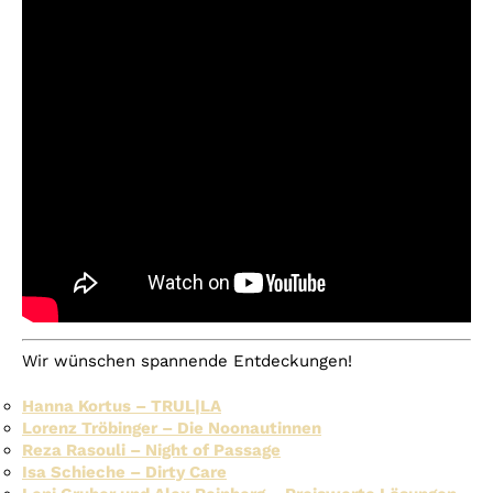
Wir wünschen spannende Entdeckungen!
Hanna Kortus – TRUL|LA
Lorenz Tröbinger – Die Noonautinnen
Reza Rasouli – Night of Passage
Isa Schieche – Dirty Care