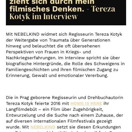
zieht sich durch mein
Account
- Tereza
filmisches Denken.
Suche
Kotyk im Interview
Mit NEBELKIND widmet sich Regisseurin Tereza Kotyk
der Weitergabe von Traumata über Generationen
hinweg und beleuchtet die oft übersehenen
Perspektiven von Frauen in Kriegs- und
Nachkriegserfahrungen. Im Interview spricht sie über
biografische Hintergründe, die Rolle des Schweigens in
Familiengeschichten und ihren filmischen Zugang zu
Erinnerung, Gewalt und emotionaler Vererbung.
Die in Prag geborene Regisseurin und Drehbuchautorin
Tereza Kotyk feierte 2016 mit
HOME IS HERE
ihr
Langfilmdebüt – ein Film über Zugehörigkeit,
Entwurzelung und die Suche nach einem Zuhause, der
auf diversen internationalen Filmfestivals gezeigt
wurde. Mit
NEBELKIND
setzt sie diesen Erkundungen