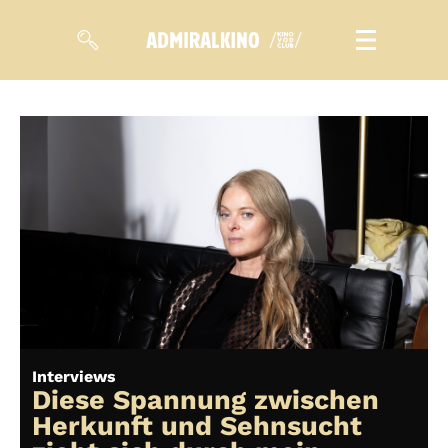
Filme
Magazin
Kuratierungen
Events
So geht’s
Filmpakete
Interviews
Gutscheine
Diese Spannung zwischen
& Filmpässe
Herkunft und Sehnsucht